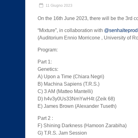
11 Giugno 2023
On the 16th June 2023, there will be the 3rd c
“Mixture”, in collaboration with
@senhalteprod
(Auditorium Ennio Morricone , University of Rom
Program:
Part 1:
Genetics:
A) Upon a Time (Chiara Negri)
B) Machina Sapiens (T.R.S.)
C) 3 AM (Matteo Mantelli)
D) h4v3y0Us33NmYwH4t (Zeik 68)
E) James Brown (Alexander Tuseth)
Part 2 :
F) Shining Darkness (Hamoon Zarabiha)
G) T.R.S. Jam Session