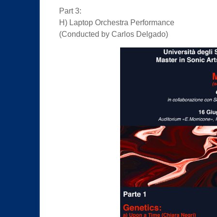
Part 3:
H) Laptop Orchestra Performance
(Conducted by Carlos Delgado)