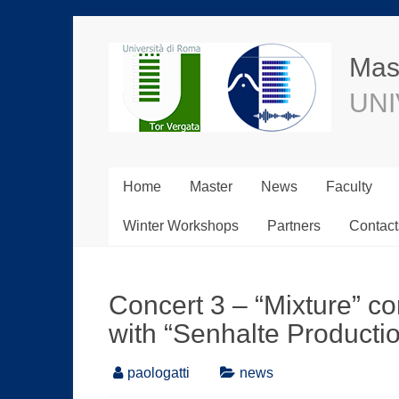
Mast
UNI
Home
Master
News
Faculty
Winter Workshops
Partners
Contact
Concert 3 – “Mixture” con
with “Senhalte Producti
paologatti
news