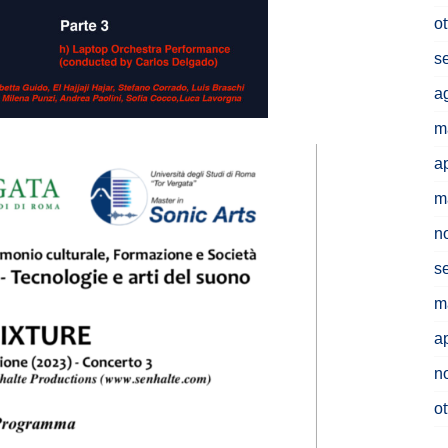
o
s
a
m
a
m
n
s
m
a
n
o