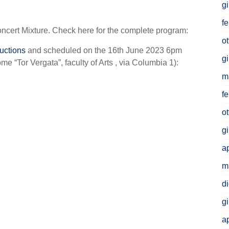
g
f
oncert Mixture. Check here for the complete program:
o
uctions
and scheduled on the 16th June 2023 6pm
g
e “Tor Vergata”, faculty of Arts , via Columbia 1):
m
f
o
g
a
m
d
g
a