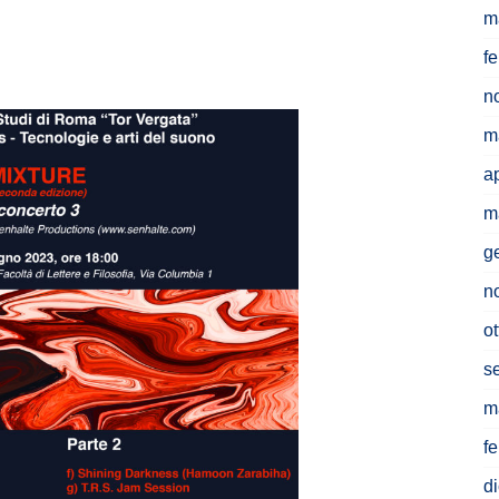
m
f
n
m
a
m
g
n
o
s
m
f
d